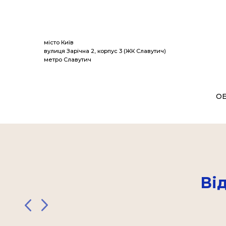
Спекотні
місто Київ
вулиця Зарічна 2, корпус 3 (ЖК Славутич)
метро Славутич
О
Ві