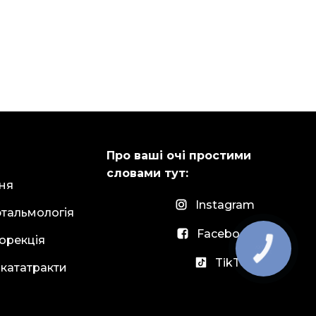
Про ваші очі простими
словами тут:
ня
Instagram
тальмологія
Facebook
орекція
КНОПКА
ЗВ'ЯЗКУ
TikTok
 кататракти