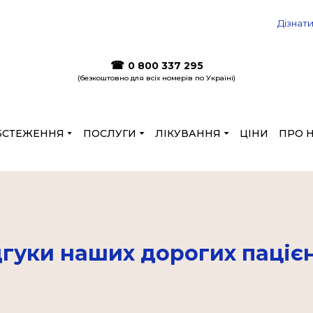
 ціни до кінця літа на лазерну корекцію
Дізнат
☎
0 800 337 295
(безкоштовно для всіх номерів по Україні)
БСТЕЖЕННЯ
ПОСЛУГИ
ЛІКУВАННЯ
ЦІНИ
ПРО 
дгуки наших дорогих пацієн