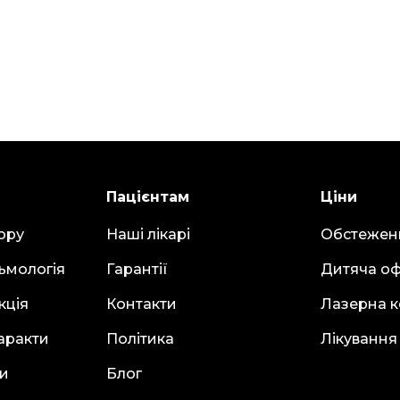
Пацієнтам
Ціни
ору
Наші лікарі
Обстежен
ьмологія
Гарантії
Дитяча оф
кція
Контакти
Лазерна к
аракти
Політика
Лікування
ки
Блог