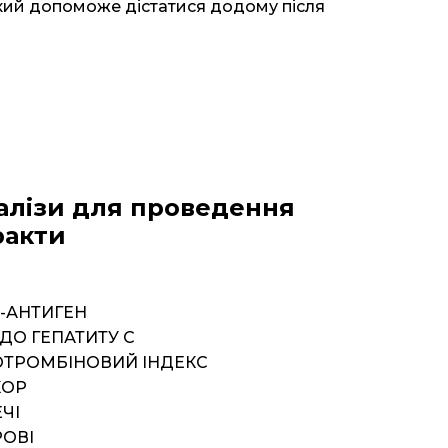
який допоможе дістатися додому після
алізи для проведення
ракти
S-АНТИГЕН
 ДО ГЕПАТИТУ С
РОТРОМБІНОВИЙ ІНДЕКС
КОР
ЕЧІ
РОВІ