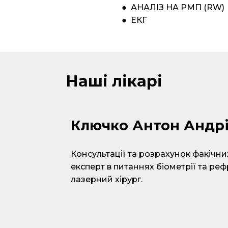
● АНАЛІЗ НА РМП (RW)
● ЕКГ
Наші лікарі
Ключко Антон Андр
Консультації та розрахунок факічни
експерт в питаннях біометрії та ре
лазерний хірург.