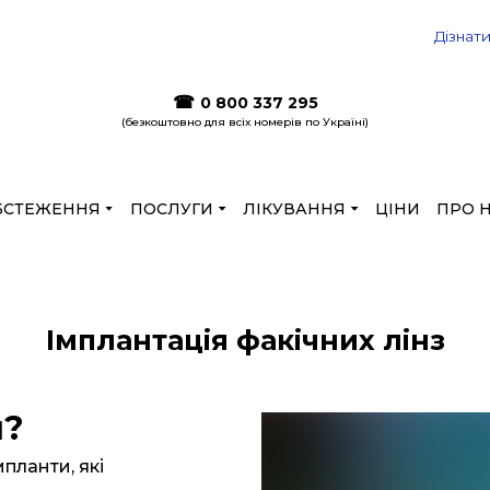
 ціни до кінця літа на лазерну корекцію
Дізнат
☎
0 800 337 295
(безкоштовно для всіх номерів по Україні)
БСТЕЖЕННЯ
ПОСЛУГИ
ЛІКУВАННЯ
ЦІНИ
ПРО 
Імплантація факічних лінз
и?
мпланти, які