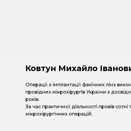
Ковтун Михайло Іванов
Операції з імплантації факічних лінз вико
провідних мікрохірургів України з досвід
років.
За час практичної діяльності провів сотні 
мікрохірургічних операцій.