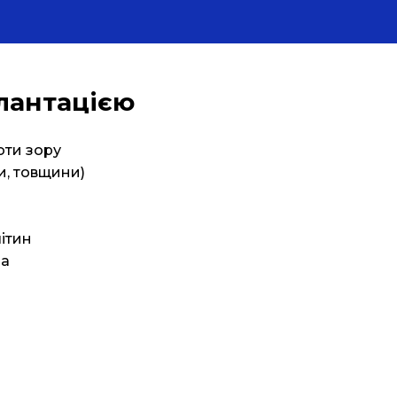
лантацією
оти зору
и, товщини)
ітин
на