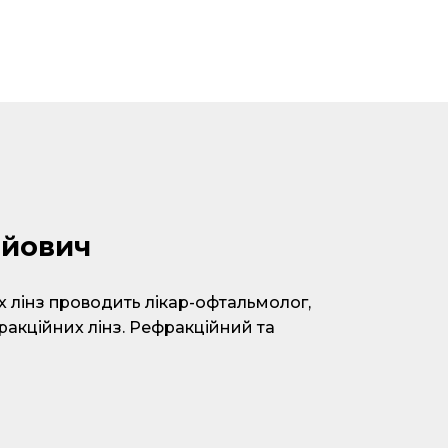
ійович
х лінз проводить лікар-офтальмолог,
фракційних лінз. Рефракційний та