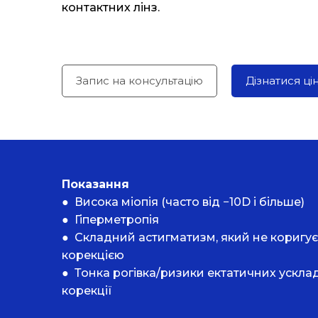
контактних лінз.
Запис на консультацію
Дізнатися ці
Показання
● Висока міопія (часто від −10D і більше)
● Гіперметропія
● Складний астигматизм, який не коригу
корекцією
● Тонка рогівка/ризики ектатичних ускла
корекції