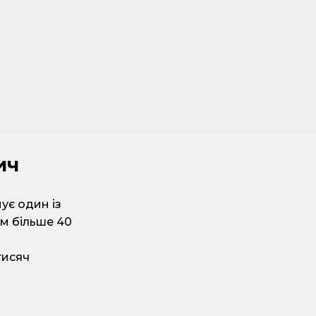
ич
нує один із
ом більше 40
тисяч