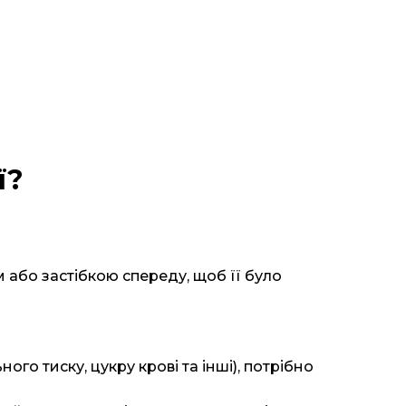
ї?
 або застібкою спереду, щоб її було
го тиску, цукру крові та інші), потрібно