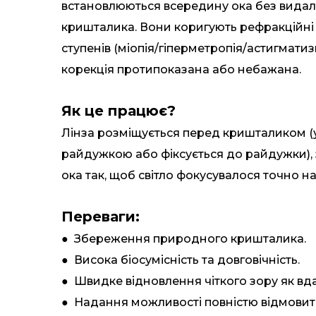
встановлюються всередину ока без вида
кришталика. Вони коригують рефракційні
ступенів (міопія/гіперметропія/астигматиз
корекція протипоказана або небажана.
Як це працює?
Лінза розміщується перед кришталиком (
райдужкою або фіксується до райдужки),
ока так, щоб світло фокусувалося точно на с
Переваги:
● Збереження природного кришталика.
● Висока біосумісність та довговічність.
● Швидке відновлення чіткого зору як вдал
● Надання можливості повністю відмовити