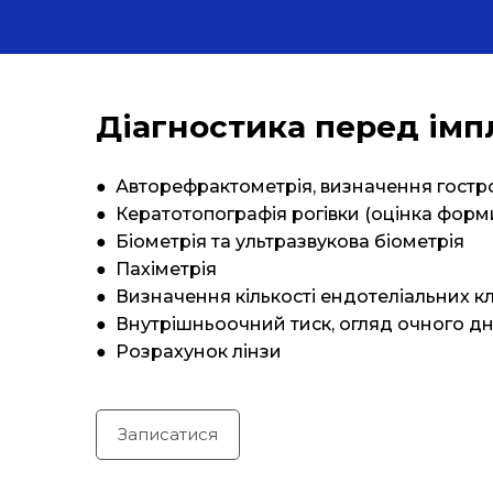
Діагностика перед імп
● Авторефрактометрія, визначення гостр
● Кератотопографія рогівки (оцінка форм
● Біометрія та ультразвукова біометрія
● Пахіметрія
● Визначення кількості ендотеліальних кл
● Внутрішньоочний тиск, огляд очного д
● Розрахунок лінзи
Записатися