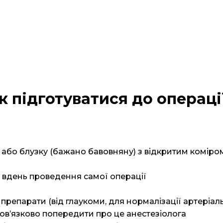
к підготуватися до операці
 або блузку (бажано бавовняну) з відкритим коміром
і вдень проведення самої операції
репарати (від глаукоми, для нормалізації артеріально
ов’язково попередити про це анестезіолога