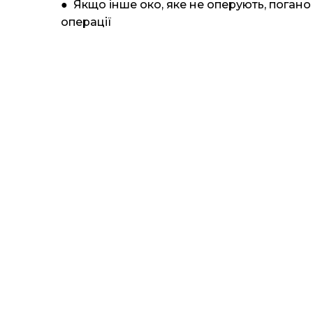
● Якщо інше око, яке не оперують, поган
операції