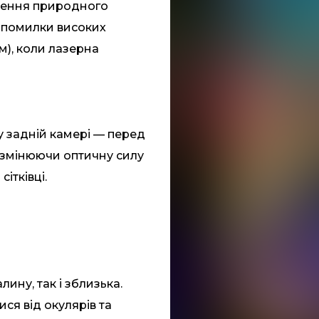
лення природного
 помилки високих
м), коли лазерна
у задній камері — перед
 змінюючи оптичну силу
ітківці.
ину, так і зблизька.
ся від окулярів та