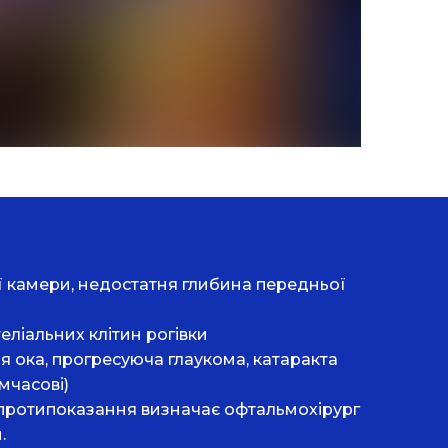
ї камери, недостатня глибина передньої
еліальних клітин рогівки
я ока, прогресуюча глаукома, катаракта
имчасові)
протипоказання визначає офтальмохірург
.