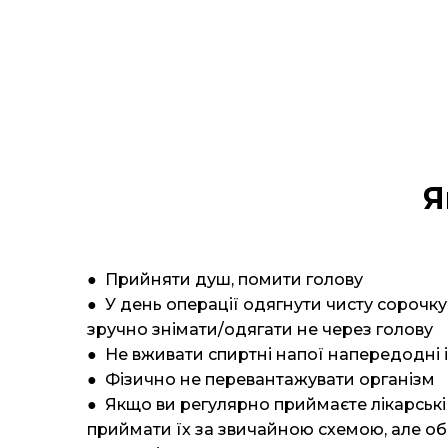
Я
● Прийняти душ, помити голову
● У день операції одягнути чисту сорочку
зручно знімати/одягати не через голову
● Не вживати спиртні напої напередодні 
● Фізично не перевантажувати організм
● Якщо ви регулярно приймаєте лікарські п
приймати їх за звичайною схемою, але об