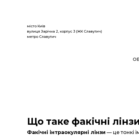
Спекотні
місто Київ
вулиця Зарічна 2, корпус 3 (ЖК Славутич)
метро Славутич
О
Що таке факічні лінз
Факічні інтраокулярні лінзи
— це тонкі і