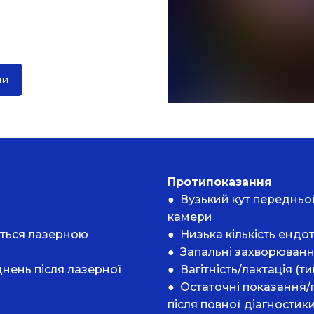
ни
Протипоказання
● Вузький кут передньо
камери
ється лазерною
● Низька кількість ендот
● Запальні захворюванн
днень після лазерної
● Вагітність/лактація (т
● Остаточні показання/
після повної діагностики