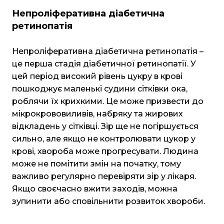
Непроліферативна діабетична
ретинопатія
Непроліферативна діабетична ретинопатія –
це перша стадія діабетичної ретинопатії. У
цей період високий рівень цукру в крові
пошкоджує маленькі судини сітківки ока,
роблячи їх крихкими. Це може призвести до
мікрокрововиливів, набряку та жирових
відкладень у сітківці. Зір ще не погіршується
сильно, але якщо не контролювати цукор у
крові, хвороба може прогресувати. Людина
може не помітити змін на початку, тому
важливо регулярно перевіряти зір у лікаря.
Якщо своєчасно вжити заходів, можна
зупинити або сповільнити розвиток хвороби.