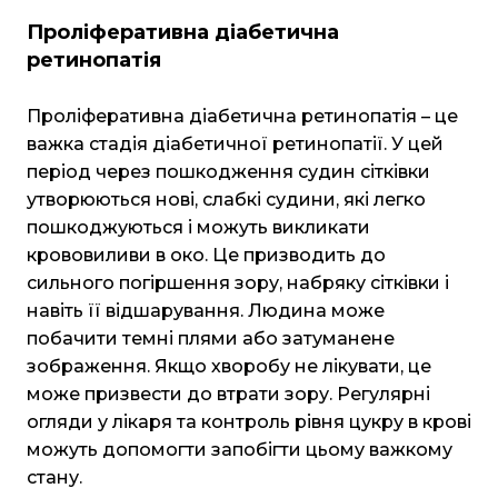
Проліферативна діабетична
ретинопатія
Проліферативна діабетична ретинопатія – це
важка стадія діабетичної ретинопатії. У цей
період через пошкодження судин сітківки
утворюються нові, слабкі судини, які легко
пошкоджуються і можуть викликати
крововиливи в око. Це призводить до
сильного погіршення зору, набряку сітківки і
навіть її відшарування. Людина може
побачити темні плями або затуманене
зображення. Якщо хворобу не лікувати, це
може призвести до втрати зору. Регулярні
огляди у лікаря та контроль рівня цукру в крові
можуть допомогти запобігти цьому важкому
стану.