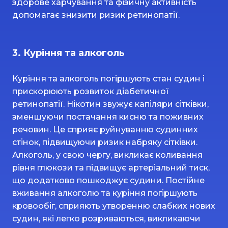
здорове харчування та фізичну активність
допомагає знизити ризик ретинопатії.
3. Куріння та алкоголь
Куріння та алкоголь погіршують стан судин і
прискорюють розвиток діабетичної
ретинопатії. Нікотин звужує капіляри сітківки,
зменшуючи постачання кисню та поживних
речовин. Це сприяє руйнуванню судинних
стінок, підвищуючи ризик набряку сітківки.
Алкоголь, у свою чергу, викликає коливання
рівня глюкози та підвищує артеріальний тиск,
що додатково пошкоджує судини. Постійне
вживання алкоголю та куріння погіршують
кровообіг, сприяють утворенню слабких нових
судин, які легко розриваються, викликаючи