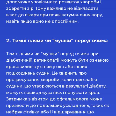
допоможе уповільнити розвиток хвороби і
зберегти зір. Тому важливо не відкладати
візит до лікаря при появі затуманення зору,
навіть якщо воно не є постійним.
2. Темні плями чи "мушки" перед очима
Темні плями чи "мушки" перед очима при
діабетичній ретинопатії можуть бути ознакою
крововиливів у сітківці ока або інших
пошкоджень судин. Це свідчить про
прогресування хвороби, коли нові слабкі
судини, що утворюються в результаті діабету,
можуть пошкоджуватись і попускати кров.
Затримка з візитом до офтальмолога може
призвести до подальших ускладнень, таких як
набряк сітківки або її відшарування, що