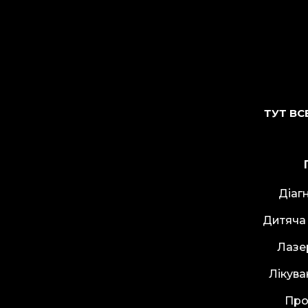
ТУТ ВС
Діаг
Дитяча
Лазе
Лікува
Про