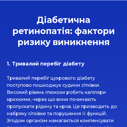
Діабетична
ретинопатія: фактори
ризику виникнення
1. Тривалий перебіг діабету
Тривалий перебіг цукрового діабету
поступово пошкоджує судини сітківки.
Високий рівень глюкози робить капіляри
крихкими, через що вони починають
пропускати рідину та кров. Це призводить до
набряку сітківки та порушення її функцій.
Згодом організм намагається компенсувати