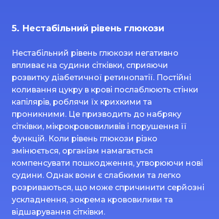
5. Нестабільний рівень глюкози
Нестабільний рівень глюкози негативно
впливає на судини сітківки, сприяючи
розвитку діабетичної ретинопатії. Постійні
коливання цукру в крові послаблюють стінки
капілярів, роблячи їх крихкими та
проникними. Це призводить до набряку
сітківки, мікрокрововиливів і порушення її
функцій. Коли рівень глюкози різко
змінюється, організм намагається
компенсувати пошкодження, утворюючи нові
судини. Однак вони є слабкими та легко
розриваються, що може спричинити серйозні
ускладнення, зокрема крововиливи та
відшарування сітківки.