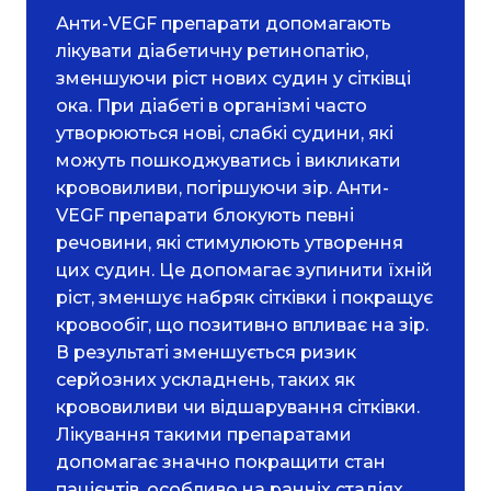
Анти-VEGF препарати допомагають
лікувати діабетичну ретинопатію,
зменшуючи ріст нових судин у сітківці
ока. При діабеті в організмі часто
утворюються нові, слабкі судини, які
можуть пошкоджуватись і викликати
крововиливи, погіршуючи зір. Анти-
VEGF препарати блокують певні
речовини, які стимулюють утворення
цих судин. Це допомагає зупинити їхній
ріст, зменшує набряк сітківки і покращує
кровообіг, що позитивно впливає на зір.
В результаті зменшується ризик
серйозних ускладнень, таких як
крововиливи чи відшарування сітківки.
Лікування такими препаратами
допомагає значно покращити стан
пацієнтів, особливо на ранніх стадіях