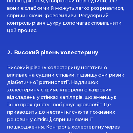
пошкодження, утворюючи нові судини, але
вони є слабкими й можуть легко розриватися,
спричиняючи крововиливи. Регулярний
контроль рівня цукру допомагає сповільнити
цей процес.
2. Високий рівень холестерину
Високий рівень холестерину негативно
впливає на судини сітківки, підвищуючи ризик
діабетичної ретинопатії. Надлишок
холестерину сприяє утворенню жирових
відкладень у стінках капілярів, що зменшує
їхню прохідність і погіршує кровообіг. Це
призводить до нестачі кисню та поживних
речовин у сітківці, спричиняючи її
пошкодження. Контроль холестерину через