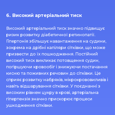
6. Високий артеріальний тиск
Високий артеріальний тиск значно підвищує
ризик розвитку діабетичної ретинопатії.
Гіпертонія збільшує навантаження на судини,
зокрема на дрібні капіляри сітківки, що може
призвести до їх пошкодження. Постійний
високий тиск викликає потовщення судин,
погіршуючи кровообіг і знижуючи постачання
кисню та поживних речовин до сітківки. Це
сприяє розвитку набряків, мікрокрововиливів і
навіть відшарування сітківки. У поєднанні з
високим рівнем цукру в крові, артеріальна
гіпертензія значно прискорює процеси
ушкодження сітківки.