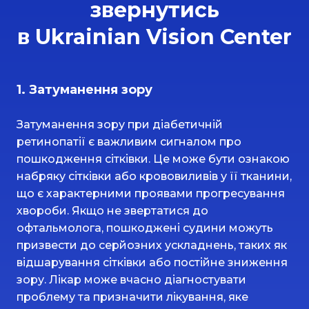
звернутись
в Ukrainian Vision Center
1. Затуманення зору
Затуманення зору при діабетичній
ретинопатії є важливим сигналом про
пошкодження сітківки. Це може бути ознакою
набряку сітківки або крововиливів у її тканини,
що є характерними проявами прогресування
хвороби. Якщо не звертатися до
офтальмолога, пошкоджені судини можуть
призвести до серйозних ускладнень, таких як
відшарування сітківки або постійне зниження
зору. Лікар може вчасно діагностувати
проблему та призначити лікування, яке