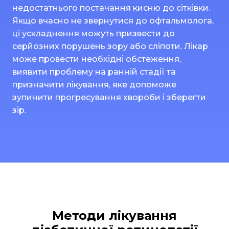
недостатнього постачання кисню до сітківки.
Якщо вчасно не звернутися до офтальмолога,
ці ускладнення можуть призвести до
серйозних порушень зору або сліпоти. Лікар
може провести необхідні обстеження,
виявити проблему на ранній стадії та
призначити лікування, яке допоможе
зупинити прогресування хвороби і зберегти
зір.
Методи лікування