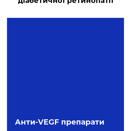
діабетичної ретинопатії
Анти-VEGF препарати