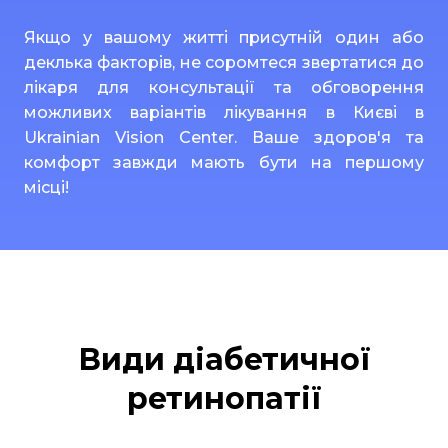
Якщо у вашому житті присутній один або
деклька факторів, не соромтеся звертатися до
лікаря для консультації та обговорення
можливих варіантів лікування в Києві в
Ukrainian Vision Center. Ваше здоров'я та
комфорт завжди мають бути на першому
місці!
Види діабетичної
ретинопатії