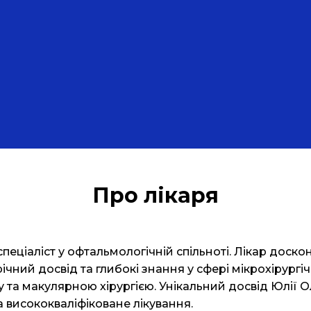
Про лікаря
пеціаліст у офтальмологічній спільноті. Лікар доск
ічний досвід та глибокі знання у сфері мікрохірург
у та макулярною хірургією. Унікальний досвід Юлії 
 висококваліфіковане лікування.