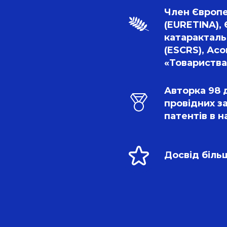
Член Європей
(EURETINA),
катарактальн
(ESCRS), Асо
«Товариства
Авторка 98 д
провідних з
патентів в 
Досвід біль