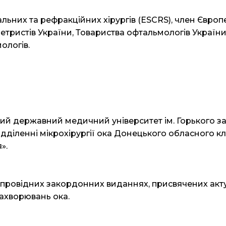
ьних та рефракційних хірургів (ESCRS), член Європе
етристів України, Товариства офтальмологів України
ологів.
кий державний медичний університет ім. Горького за
 відділенні мікрохірургії ока Донецького обласного 
».
і в провідних закордонних виданнях, присвячених ак
захворювань ока.