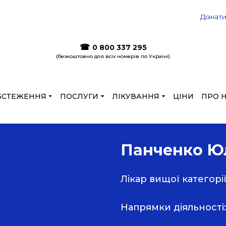
 ціни до кінця літа на лазерну корекцію
Дізнат
☎
0 800 337 295
(безкоштовно для всіх номерів по Україні)
БСТЕЖЕННЯ
ПОСЛУГИ
ЛІКУВАННЯ
ЦІНИ
ПРО 
Панченко Юл
Лікар вищої категор
Напрямки діяльності: