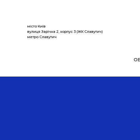
Спекотні
місто Київ
вулиця Зарічна 2, корпус 3 (ЖК Славутич)
метро Славутич
О