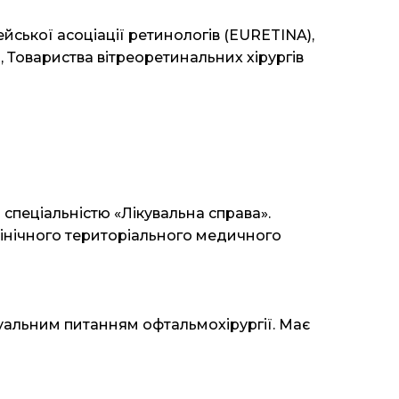
йської асоціації ретинологів (EURETINA),
, Товариства вітреоретинальних хірургів
 спеціальністю «Лікувальна справа».
клінічного територіального медичного
туальним питанням офтальмохірургії. Має