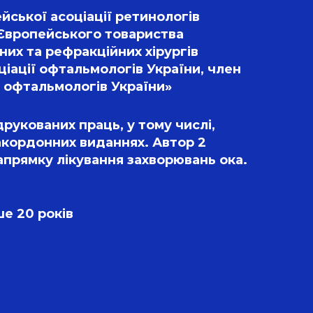
ської асоціації ретинологів 
 Європейського товариства 
их та рефракційних хірургів 
ціації офтальмологів України, член 
 офтальмологів України»
рукованих праць, у тому числі, 
акордонних виданнях. Автор 2 
напрямку лікування захворювань ока.
ше 20 років