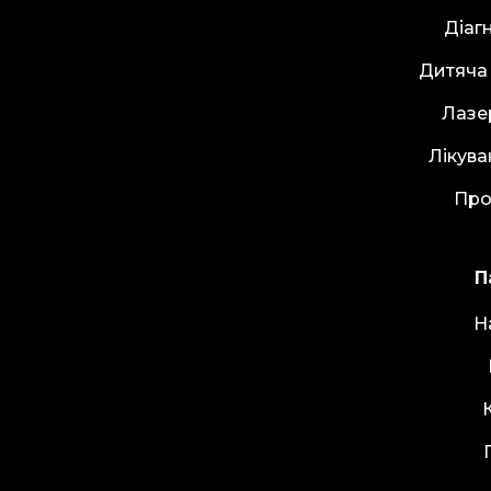
Діаг
Дитяча
Лазе
Лікува
Про
П
Н