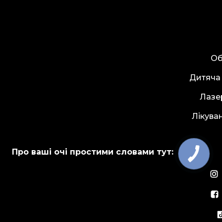
Об
Дитяча
Лазе
Лікува
Про ваші очі простими словами тут: