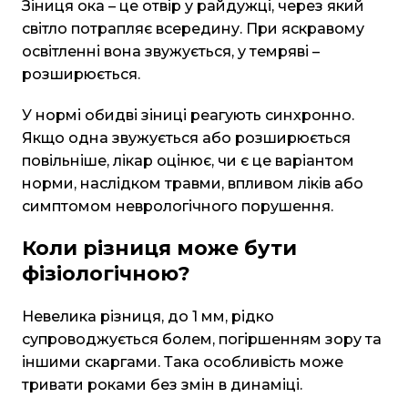
Зіниця ока – це отвір у райдужці, через який
світло потрапляє всередину. При яскравому
освітленні вона звужується, у темряві –
розширюється.
У нормі обидві зіниці реагують синхронно.
Якщо одна звужується або розширюється
повільніше, лікар оцінює, чи є це варіантом
норми, наслідком травми, впливом ліків або
симптомом неврологічного порушення.
Коли різниця може бути
фізіологічною?
Невелика різниця, до 1 мм, рідко
супроводжується болем, погіршенням зору та
іншими скаргами. Така особливість може
тривати роками без змін в динаміці.