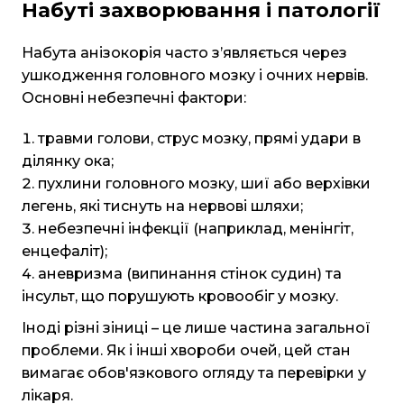
Набуті захворювання і патології
Набута анізокорія часто з’являється через
ушкодження головного мозку і очних нервів.
Основні небезпечні фактори:
травми голови, струс мозку, прямі удари в
ділянку ока;
пухлини головного мозку, шиї або верхівки
легень, які тиснуть на нервові шляхи;
небезпечні інфекції (наприклад, менінгіт,
енцефаліт);
аневризма (випинання стінок судин) та
інсульт, що порушують кровообіг у мозку.
Іноді різні зіниці – це лише частина загальної
проблеми. Як і інші
хвороби очей
, цей стан
вимагає обов'язкового огляду та перевірки у
лікаря.