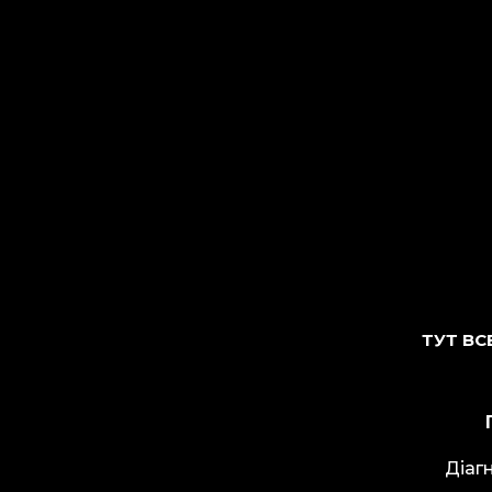
ТУТ ВС
Діаг