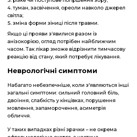
різке чи поступове погіршення зору;
туман, засвічення, ореоли навколо джерел
світла;
зміна форми зіниці після травми.
Якщо ці прояви з’явилися разом із
анізокорією, огляд потрібен найближчим
часом. Так лікар зможе відрізнити тимчасову
реакцію від стану, який потребує лікування.
Неврологічні симптоми
Набагато небезпечніше, коли з'являються інші
загальні симптоми: сильний головний біль,
двоїння, слабкість у кінцівках, порушення
мовлення, запаморочення, асиметрія
обличчя.
У таких випадках різні зрачки – не окрема