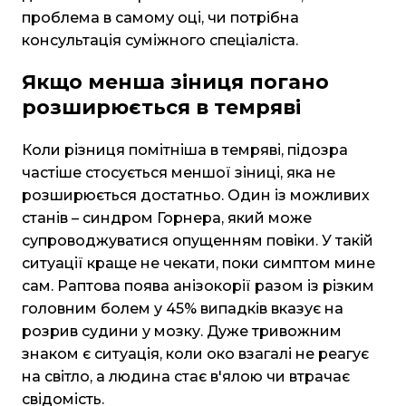
проблема в самому оці, чи потрібна
консультація суміжного спеціаліста.
Якщо менша зіниця погано
розширюється в темряві
Коли різниця помітніша в темряві, підозра
частіше стосується меншої зіниці, яка не
розширюється достатньо. Один із можливих
станів – синдром Горнера, який може
супроводжуватися опущенням повіки. У такій
ситуації краще не чекати, поки симптом мине
сам. Раптова поява анізокорії разом із різким
головним болем у 45% випадків вказує на
розрив судини у мозку. Дуже тривожним
знаком є ситуація, коли око взагалі не реагує
на світло, а людина стає в'ялою чи втрачає
свідомість.