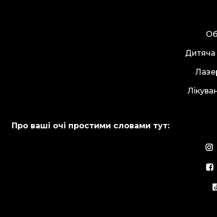
Об
Дитяча
Лазе
Лікува
Про ваші очі простими словами тут: