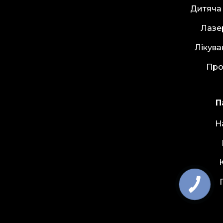
Дитяча
Лазе
Лікува
Про
П
Н