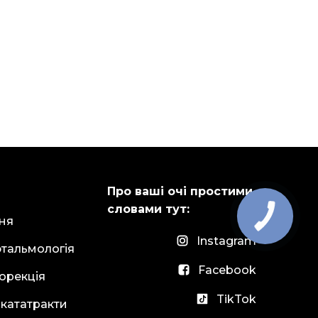
Про ваші очі простими
словами тут:
ня
Instagram
тальмологія
Facebook
орекція
TikTok
 кататракти