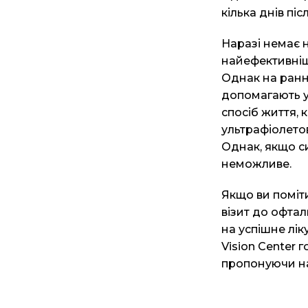
кілька днів піс
Наразі немає н
найефективніш
Однак на ранн
допомагають у
спосіб життя, 
ультрафіолето
Однак, якщо с
неможливе.
Якщо ви поміти
візит до офта
на успішне лік
Vision Center 
пропонуючи на