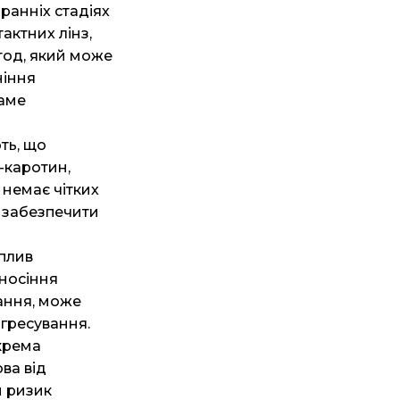
ранніх стадіях
актних лінз,
тод, який може
ніння
саме
ть, що
а-каротин,
немає чітких
и забезпечити
плив
 носіння
ання, може
гресування.
крема
ва від
и ризик