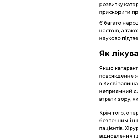
розвитку ката
прискорити пр
Є багато народ
настоїв, а так
науково підтв
Як лікув
Якщо
катаракт
повсякденне ж
в Києві залиша
неприємний си
втрати зору, я
Крім того, опе
безпечним і ш
пацієнтів. Хір
відновлення і