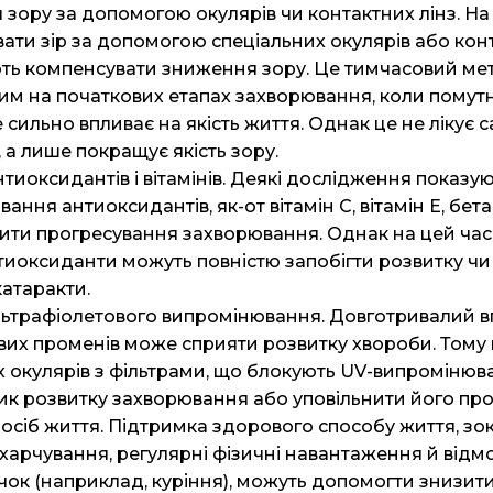
зору за допомогою окулярів чи контактних лінз. На 
ати зір за допомогою спеціальних окулярів або конт
ь компенсувати зниження зору. Це тимчасовий ме
им на початкових етапах захворювання, коли помут
сильно впливає на якість життя. Однак це не лікує 
 а лише покращує якість зору.
иоксидантів і вітамінів. Деякі дослідження показую
ання антиоксидантів, як-от вітамін C, вітамін E, бет
ити прогресування захворювання. Однак на цей час 
нтиоксиданти можуть повністю запобігти розвитку ч
катаракти.
ультрафіолетового випромінювання. Довготривалий в
вих променів може сприяти розвитку хвороби. Тому
 окулярів з фільтрами, що блокують UV-випромінюв
к розвитку захворювання або уповільнити його про
осіб життя. Підтримка здорового способу життя, зо
харчування, регулярні фізичні навантаження й відмо
чок (наприклад, куріння), можуть допомогти знизит