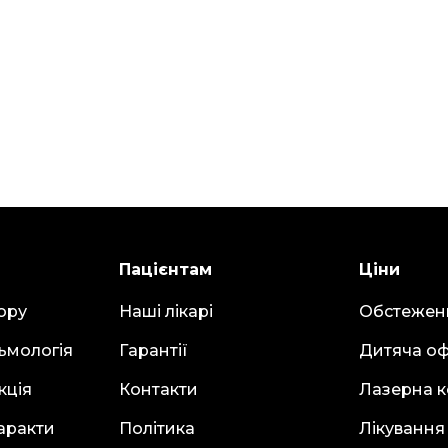
Пацієнтам
Ціни
ору
Наші лікарі
Обстежен
ьмологія
Гарантії
Дитяча оф
кція
Контакти
Лазерна к
аракти
Політика
Лікування