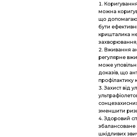
Коригування 
можна коригув
що допомагают
бути ефективн
кришталика не 
захворювання,
Вживання ант
регулярне вжив
може уповільн
доказів, що а
профілактику 
Захист від 
ультрафіолето
сонцезахисних
зменшити ризи
Здоровий сп
збалансоване 
шкідливих зви