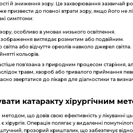
ості й зниження зору. Це захворювання зазвичай р
же призвести до повної втрати зору, якщо його не лі
акі симптоми:
зору, особливо в умовах низького освітлення.
о зображення виглядає розмитим або подвійним.
о світла або відчуття ореолів навколо джерел світла.
йнятті кольорів.
стіше пов’язана з природним процесом старіння, а
слідок травм, хвороб або тривалого приймання певн
сно звертатися до лікаря для діагностики та визна
.
увати катаракту хірургічним м
методом, що довів свою ефективність у лікуванні ц
є хірургія. Операція полягає у видаленні помутнілог
а штучний, прозорий кришталик, що забезпечує відн