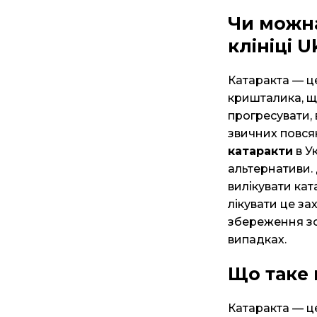
Чи можна
клініці U
Катаракта — ц
кришталика, щ
прогресувати,
звичних повся
катаракти
в Ук
альтернативи.
вилікувати кат
лікувати це за
збереження зор
випадках.
Що таке 
Катаракта — ц