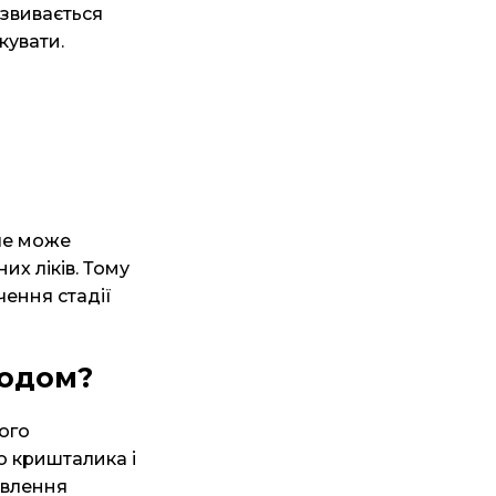
озвивається
кувати.
ле може
их ліків. Тому
чення стадії
етодом?
ього
о кришталика і
овлення