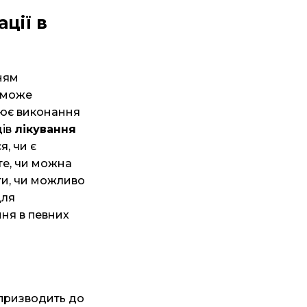
ції в
ням
н може
нює виконання
дів
лікування
я, чи є
те, чи можна
ати, чи можливо
для
ння в певних
 призводить до