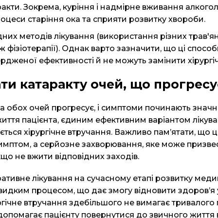
ракти. Зокрема, куріння і надмірне вживання алког
оцеси старіння ока та сприяти розвитку хвороби.
них методів лікування (використання різних трав'ян
ож фізіотерапії). Однак варто зазначити, що ці спосо
ердженої ефективності й не можуть замінити хірургі
ати катаракту очей, що прогресу
а обох очей
прогресує, і симптоми починають значн
иття пацієнта, єдиним ефективним варіантом лікув
ється хірургічне втручання. Важливо пам’ятати, що 
мптом, а серйозне захворювання, яке може призве
кщо не вжити відповідних заходів.
ративне лікування на сучасному етапі розвитку мед
видким процесом, що дає змогу відновити здоров’я 
ургічне втручання здебільшого не вимагає тривалого
 допомагає пацієнту повернутися до звичного життя