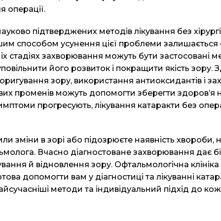
ля операції.
ауково підтверджених методів лікування без хірургії,
им способом усунення цієї проблеми залишається 
іх стадіях захворювання можуть бути застосовані м
повільнити його розвиток і покращити якість зору.
коригування зору, використання антиоксидантів і зах
вих променів можуть допомогти зберегти здоров’я н
имптоми прогресують, лікування катаракти без опер
ли зміни в зорі або підозрюєте наявність хвороби, 
льмолога. Вчасно діагностоване захворювання дає б
ування й відновлення зору.
Офтальмологічна клініка
готова допомогти вам у діагностиці та лікуванні катара
йсучасніші методи та індивідуальний підхід до кож