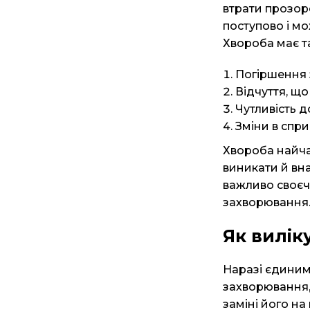
втрати прозор
поступово і мо
Хвороба має т
Погіршення 
Відчуття, щ
Чутливість д
Зміни в спри
Хвороба найча
виникати й вна
важливо своєча
захворювання
Як вилік
Наразі єдиним 
захворювання, 
заміні його н