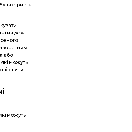
булаторно, є
ікувати
дні наукові
повного
незворотним
ка або
 які можуть
поліпшити
ні
які можуть