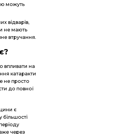
олю можуть
их відварів,
би не мають
чне втручання.
є?
о впливати на
ання катаракти
це не просто
сти до повної
ицини є
у більшості
 періоду
 вже через