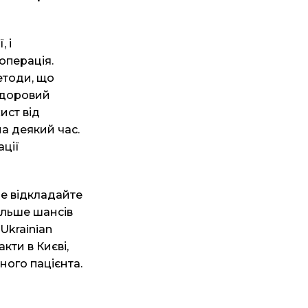
 і
операція.
етоди, що
 Здоровий
ист від
а деякий час.
ації
не відкладайте
ільше шансів
Ukrainian
кти в Києві,
ного пацієнта.