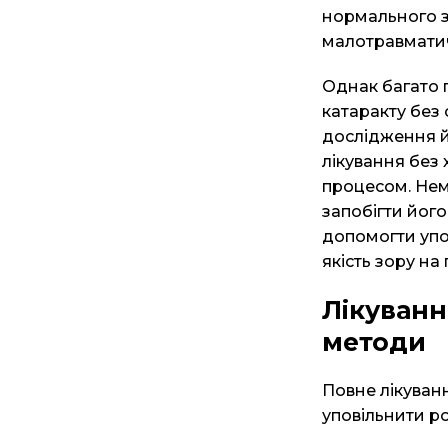
нормального з
малотравматич
Однак багато п
катаракту без 
дослідження й
лікування без
процесом. Нема
запобігти йог
допомогти упо
якість зору на
Лікуванн
методи
Повне лікуванн
уповільнити р