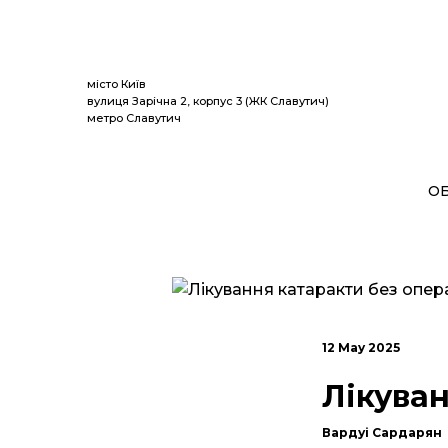
Спекотні
місто Київ
вулиця Зарічна 2, корпус 3 (ЖК Славутич)
метро Славутич
О
12 May 2025
Лікуван
Вардуі Сардарян