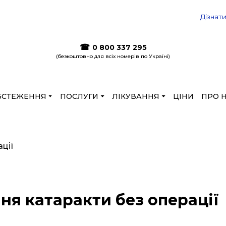
 ціни до кінця літа на лазерну корекцію
Дізнат
☎
0 800 337 295
(безкоштовно для всіх номерів по Україні)
БСТЕЖЕННЯ
ПОСЛУГИ
ЛІКУВАННЯ
ЦІНИ
ПРО 
ня катаракти без операції