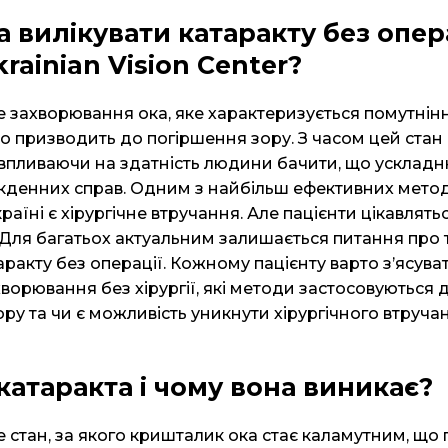
 вилікувати катаракту без опера
krainian Vision Center?
е захворювання ока, яке характеризується помутнін
о призводить до погіршення зору. З часом цей ста
 впливаючи на здатність людини бачити, що усклад
кденних справ. Одним з найбільш ефективних мето
раїні є хірургічне втручання. Але пацієнти цікавлятьс
 Для багатьох актуальним залишається питання про 
аракту без операції. Кожному пацієнту варто з’ясув
хворювання без хірургії, які методи застосовуються 
у та чи є можливість уникнути хірургічного втруча
катаракта і чому вона виникає?
е стан, за якого кришталик ока стає каламутним, що