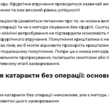
ору. Хірургічне втручання проводиться зазвичай ам
ним та має високий рівень успішності.
ацієнтів цікавляться питанням про те, чи можна вил
операції та чи є методи лікування без хірургії. Сього
 клінічні випробування не підтвердили можливість 
 хірургічного втручання. Помутніння кришталика є 
є ліків, які б могли відновити прозорість криштали
о подальшому помутнінню. Попри це є низка методів,
вільнити прогресування, полегшити симптоми або 
 певному етапі захворювання.
я катаракти без операції: основ
я катаракти без операції неможливе, але є методи, 
озвиток цього захворювання: