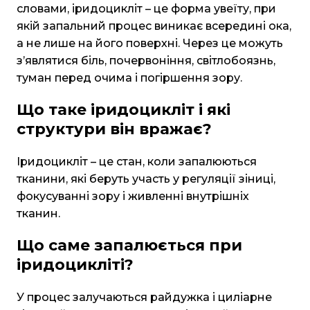
словами, іридоцикліт – це форма увеїту, при
якій запальний процес виникає всередині ока,
а не лише на його поверхні. Через це можуть
з’являтися біль, почервоніння, світлобоязнь,
туман перед очима і погіршення зору.
Що таке іридоцикліт і які
структури він вражає?
Іридоцикліт – це стан, коли запалюються
тканини, які беруть участь у регуляції зіниці,
фокусуванні зору і живленні внутрішніх
тканин.
Що саме запалюється при
іридоцикліті?
У процес залучаються райдужка і циліарне