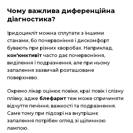
Чому важлива диференційна
діагностика?
Іридоцикліт можна сплутати з іншими
станами, бо почервоніння і дискомфорт
бувають при різних хворобах. Наприклад,
кон'юнктивіт
часто дає почервоніння,
виділення і подразнення, але при ньому
запалення зазвичай розташоване
поверхнево.
Окремо лікар оцінює повіки, краї повік і слізну
плівку, адже
блефарит
теж може спричиняти
відчуття печіння, важкості та подразнення.
Саме тому при підозрі на внутрішнє
запалення потрібен огляд зі щілинною
лампою.