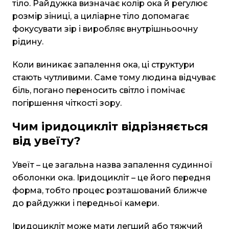
тіло. Райдужка визначає колір ока й регулює
розмір зіниці, а циліарне тіло допомагає
фокусувати зір і виробляє внутрішньоочну
рідину.
Коли виникає запалення ока, ці структури
стають чутливими. Саме тому людина відчуває
біль, погано переносить світло і помічає
погіршення чіткості зору.
Чим іридоцикліт відрізняється
від увеїту?
Увеїт – це загальна назва запалення судинної
оболонки ока. Іридоцикліт – це його передня
форма, тобто процес розташований ближче
до райдужки і передньої камери.
Іридоцикліт може мати легший або тяжчий