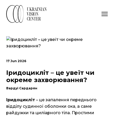
17 Jun 2026
Іридоцикліт – це увеїт чи
окреме захворювання?
Вардуі Сардарян
Іридоцикліт
– це запалення переднього
відділу судинної оболонки ока, а саме
райдужки та циліарного тіла. Простими