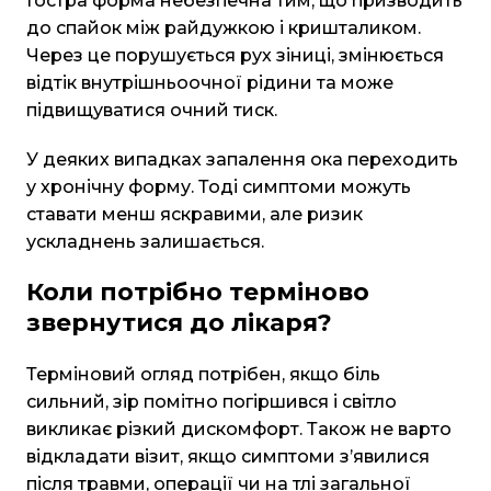
Гостра форма небезпечна тим, що призводить
до спайок між райдужкою і кришталиком.
Через це порушується рух зіниці, змінюється
відтік внутрішньоочної рідини та може
підвищуватися очний тиск.
У деяких випадках запалення ока переходить
у хронічну форму. Тоді симптоми можуть
ставати менш яскравими, але ризик
ускладнень залишається.
Коли потрібно терміново
звернутися до лікаря?
Терміновий огляд потрібен, якщо біль
сильний, зір помітно погіршився і світло
викликає різкий дискомфорт. Також не варто
відкладати візит, якщо симптоми з’явилися
після травми, операції чи на тлі загальної