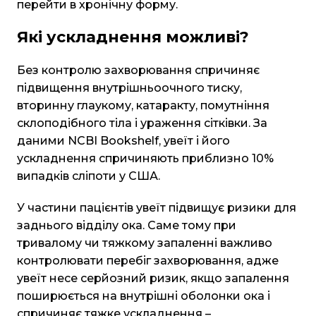
перейти в хронічну форму.
Які ускладнення можливі?
Без контролю захворювання спричиняє
підвищення внутрішньоочного тиску,
вторинну глаукому, катаракту, помутніння
склоподібного тіла і ураження сітківки. За
даними NCBI Bookshelf, увеїт і його
ускладнення спричиняють приблизно 10%
випадків сліпоти у США.
У частини пацієнтів увеїт підвищує ризики для
заднього відділу ока. Саме тому при
тривалому чи тяжкому запаленні важливо
контролювати перебіг захворювання, адже
увеїт несе серйозний ризик, якщо запалення
поширюється на внутрішні оболонки ока і
спричиняє тяжке ускладнення –