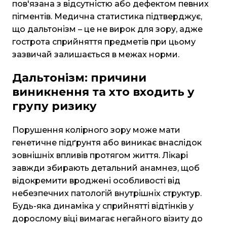
пов'язана з відсутністю або дефектом певних
пігментів. Медична статистика підтверджує,
що дальтонізм – це не вирок для зору, адже
гострота сприйняття предметів при цьому
зазвичай залишається в межах норми.
Дальтонізм: причини
виникнення та хто входить у
групу ризику
Порушення колірного зору може мати
генетичне підґрунтя або виникає внаслідок
зовнішніх впливів протягом життя. Лікарі
завжди збирають детальний анамнез, щоб
відокремити вроджені особливості від
небезпечних патологій внутрішніх структур.
Будь-яка динаміка у сприйнятті відтінків у
дорослому віці вимагає негайного візиту до