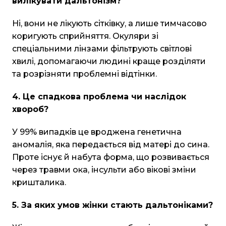
вилікувати дальтонізм?
Ні, вони не лікують сітківку, а лише тимчасово
коригують сприйняття. Окуляри зі
спеціальними лінзами фільтрують світлові
хвилі, допомагаючи людині краще розділяти
та розрізняти проблемні відтінки.
4. Це спадкова проблема чи наслідок
хвороб?
У 99% випадків це вроджена генетична
аномалія, яка передається від матері до сина.
Проте існує й набута форма, що розвивається
через травми ока, інсульти або вікові зміни
кришталика.
5. За яких умов жінки стають дальтоніками?