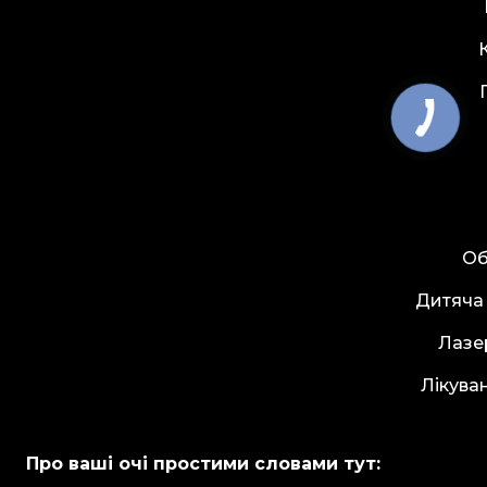
Об
Дитяча
Лазе
Лікува
Про ваші очі простими словами тут: