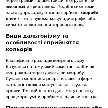
через травми голови, токсичні отруєння чи
вікові зміни кришталика. Подібні симптоми
часто супроводжують інші серйозні
хвороби
очей
, як-от глаукома, макулодистрофія або
сильне пошкодження зорового нерва.
Види дальтонізму та
особливості сприйняття
кольорів
Класифікація розладів колірного зору
базується на тому, який саме тип колбочок
постраждав через дефект чи хворобу.
Сучасна медицина розрізняє кілька форм
патології, і кожна має унікальні візуальні
прояви. Точний діагноз дає змогу пацієнту
краще зрозуміти проблемні ділянки спектра.
Повне випадіння червоного або