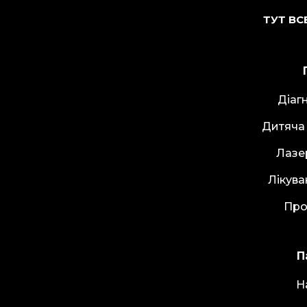
ТУТ ВС
Діаг
Дитяча
Лазе
Лікува
Про
П
Н